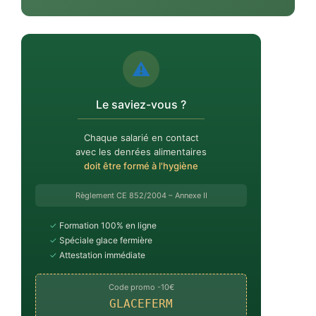
⚠️
Le saviez-vous ?
Chaque salarié en contact
avec les denrées alimentaires
doit être formé à l'hygiène
Règlement CE 852/2004 – Annexe II
✓
Formation 100% en ligne
✓
Spéciale glace fermière
✓
Attestation immédiate
Code promo -10€
GLACEFERM