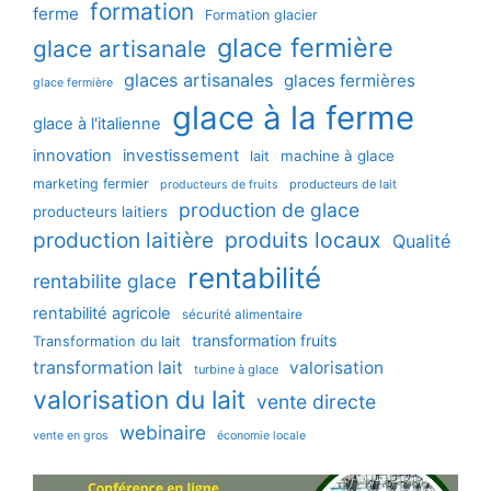
formation
ferme
Formation glacier
glace fermière
glace artisanale
glaces artisanales
glaces fermières
glace fermière
glace à la ferme
glace à l'italienne
innovation
investissement
machine à glace
lait
marketing fermier
producteurs de lait
producteurs de fruits
production de glace
producteurs laitiers
production laitière
produits locaux
Qualité
rentabilité
rentabilite glace
rentabilité agricole
sécurité alimentaire
transformation fruits
Transformation du lait
transformation lait
valorisation
turbine à glace
valorisation du lait
vente directe
webinaire
vente en gros
économie locale