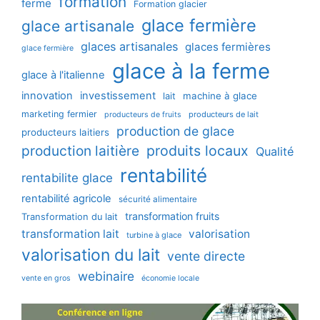
formation
ferme
Formation glacier
glace fermière
glace artisanale
glaces artisanales
glaces fermières
glace fermière
glace à la ferme
glace à l'italienne
innovation
investissement
machine à glace
lait
marketing fermier
producteurs de lait
producteurs de fruits
production de glace
producteurs laitiers
production laitière
produits locaux
Qualité
rentabilité
rentabilite glace
rentabilité agricole
sécurité alimentaire
transformation fruits
Transformation du lait
transformation lait
valorisation
turbine à glace
valorisation du lait
vente directe
webinaire
vente en gros
économie locale