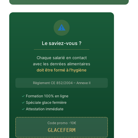
⚠️
Le saviez-vous ?
Chaque salarié en contact
avec les denrées alimentaires
doit être formé à l'hygiène
Règlement CE 852/2004 – Annexe II
✓
Formation 100% en ligne
✓
Spéciale glace fermière
✓
Attestation immédiate
Code promo -10€
GLACEFERM