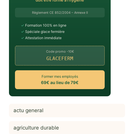
doit être formé à l'hygiène
Règlement CE 852/2004 – Annexe II
✓
Formation 100% en ligne
✓
Spéciale glace fermière
✓
Attestation immédiate
Code promo -10€
GLACEFERM
Former mes employés
69€ au lieu de 79€
actu general
agriculture durable