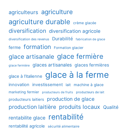
agriculture
agriculteurs
agriculture durable
crème glacée
diversification
diversification agricole
Durabilité
diversification des revenus
fabrication de glace
formation
ferme
Formation glacier
glace fermière
glace artisanale
glaces artisanales
glaces fermières
glace fermière
glace à la ferme
glace à l'italienne
innovation
investissement
machine à glace
lait
marketing fermier
producteurs de lait
producteurs de fruits
production de glace
producteurs laitiers
production laitière
produits locaux
Qualité
rentabilité
rentabilite glace
rentabilité agricole
sécurité alimentaire