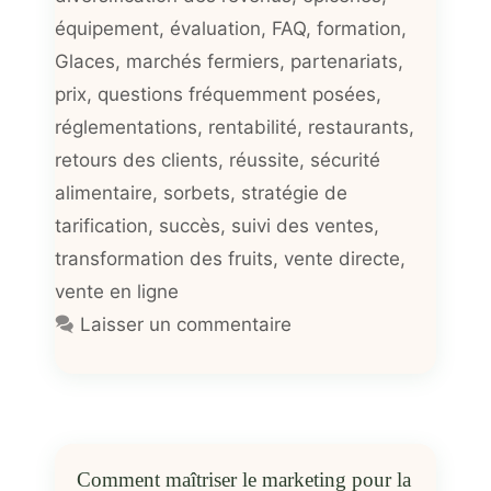
équipement
,
évaluation
,
FAQ
,
formation
,
Glaces
,
marchés fermiers
,
partenariats
,
prix
,
questions fréquemment posées
,
réglementations
,
rentabilité
,
restaurants
,
retours des clients
,
réussite
,
sécurité
alimentaire
,
sorbets
,
stratégie de
tarification
,
succès
,
suivi des ventes
,
transformation des fruits
,
vente directe
,
vente en ligne
Laisser un commentaire
Comment maîtriser le marketing pour la