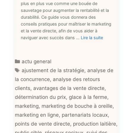
plus en plus vue comme une bouée de
sauvetage pour augmenter la rentabilité et la
durabilité. Ce guide vous donnera des
conseils pratiques pour maîtriser le marketing
et la vente directe, afin de vous aider à
naviguer avec succès dans …
Lire la suite
Catégories
actu general
Étiquettes
ajustement de la stratégie
,
analyse de
la concurrence
,
analyse des retours
clients
,
avantages de la vente directe
,
détermination du prix
,
glace à la ferme
,
marketing
,
marketing de bouche à oreille
,
marketing en ligne
,
partenariats locaux
,
points de vente directe
,
production laitière
,
public cible
,
réseaux sociaux
,
suivi des