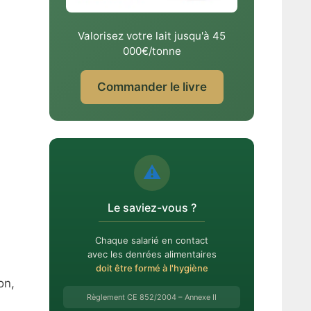
Valorisez votre lait jusqu'à 45
000€/tonne
Commander le livre
⚠️
Le saviez-vous ?
Chaque salarié en contact
avec les denrées alimentaires
doit être formé à l'hygiène
on,
Règlement CE 852/2004 – Annexe II