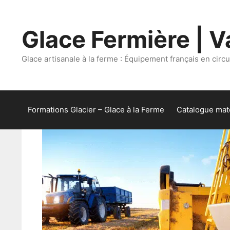
Aller
au
Glace Fermière | Va
contenu
Glace artisanale à la ferme : Équipement français en circui
Formations Glacier – Glace à la Ferme
Catalogue maté