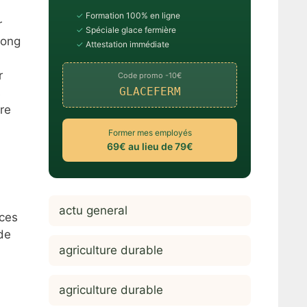
✓
Formation 100% en ligne
r
✓
Spéciale glace fermière
long
✓
Attestation immédiate
r
Code promo -10€
GLACEFERM
s
tre
Former mes employés
69€ au lieu de 79€
actu general
nces
 de
agriculture durable
agriculture durable