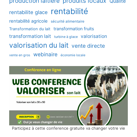
production laitière
produits locaux
Qualité
rentabilité
rentabilite glace
rentabilité agricole
sécurité alimentaire
transformation fruits
Transformation du lait
transformation lait
valorisation
turbine à glace
valorisation du lait
vente directe
webinaire
vente en gros
économie locale
Participez à cette conference gratuite va changer votre vie