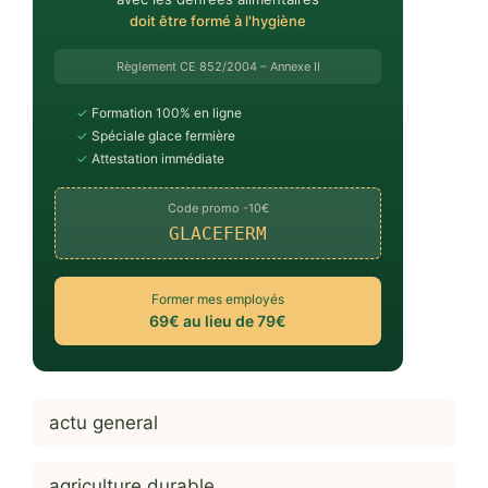
doit être formé à l'hygiène
Règlement CE 852/2004 – Annexe II
✓
Formation 100% en ligne
✓
Spéciale glace fermière
✓
Attestation immédiate
Code promo -10€
GLACEFERM
Former mes employés
69€ au lieu de 79€
actu general
agriculture durable