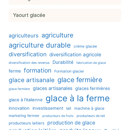
Yaourt glacée
agriculture
agriculteurs
agriculture durable
crème glacée
diversification
diversification agricole
Durabilité
diversification des revenus
fabrication de glace
formation
ferme
Formation glacier
glace fermière
glace artisanale
glaces artisanales
glaces fermières
glace fermière
glace à la ferme
glace à l'italienne
innovation
investissement
machine à glace
lait
marketing fermier
producteurs de lait
producteurs de fruits
production de glace
producteurs laitiers