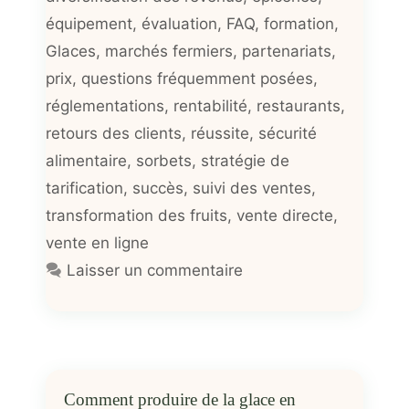
équipement
,
évaluation
,
FAQ
,
formation
,
Glaces
,
marchés fermiers
,
partenariats
,
prix
,
questions fréquemment posées
,
réglementations
,
rentabilité
,
restaurants
,
retours des clients
,
réussite
,
sécurité
alimentaire
,
sorbets
,
stratégie de
tarification
,
succès
,
suivi des ventes
,
transformation des fruits
,
vente directe
,
vente en ligne
Laisser un commentaire
Comment produire de la glace en