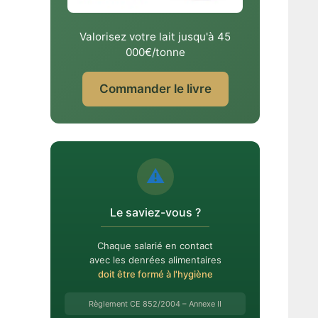
Valorisez votre lait jusqu'à 45
000€/tonne
Commander le livre
⚠️
Le saviez-vous ?
Chaque salarié en contact
avec les denrées alimentaires
doit être formé à l'hygiène
Règlement CE 852/2004 – Annexe II