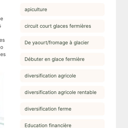
apiculture
ge
s
circuit court glaces fermières
s
Les
De yaourt/fromage à glacier
éo
des
Débuter en glace fermière
diversification agricole
diversification agricole rentable
diversification ferme
Education financière