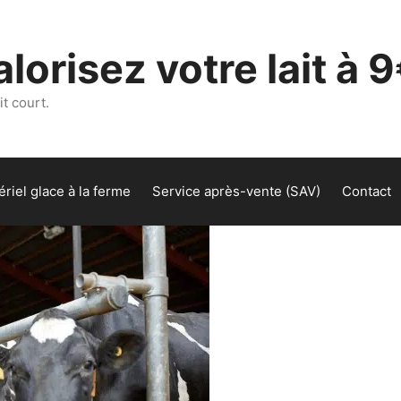
lorisez votre lait à 9
t court.
riel glace à la ferme
Service après-vente (SAV)
Contact