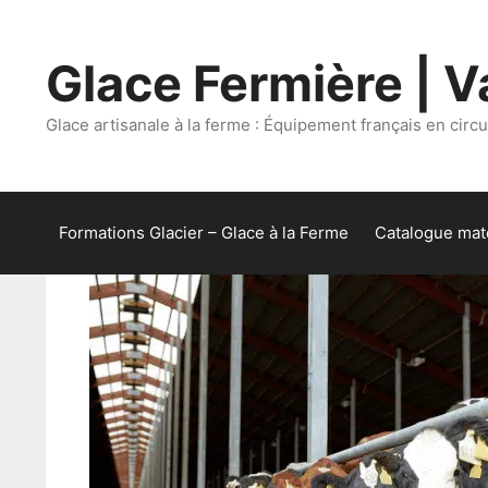
Aller
au
Glace Fermière | Va
contenu
Glace artisanale à la ferme : Équipement français en circui
Formations Glacier – Glace à la Ferme
Catalogue maté