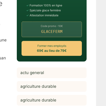
e
✓
Formation 100% en ligne
✓
Spéciale glace fermière
✓
Attestation immédiate
s
Code promo -10€
GLACEFERM
’une
Former mes employés
69€ au lieu de 79€
ysan
actu general
agriculture durable
agriculture durable