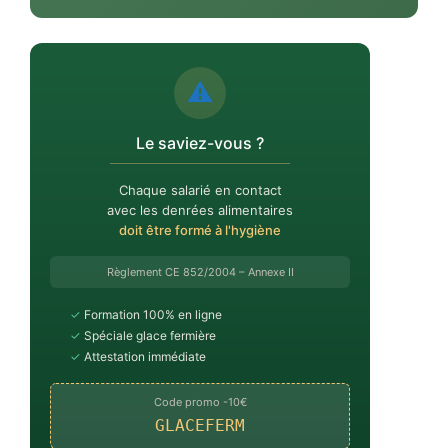
⚠️
Le saviez-vous ?
Chaque salarié en contact
avec les denrées alimentaires
doit être formé à l'hygiène
Règlement CE 852/2004 – Annexe II
✓
Formation 100% en ligne
✓
Spéciale glace fermière
✓
Attestation immédiate
Code promo -10€
GLACEFERM