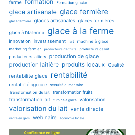
formation
ferme
Formation glacier
glace fermière
glace artisanale
glaces artisanales
glaces fermières
glace fermière
glace à la ferme
glace à l'italienne
innovation
investissement
machine à glace
lait
marketing fermier
producteurs de lait
producteurs de fruits
production de glace
producteurs laitiers
production laitière
produits locaux
Qualité
rentabilité
rentabilite glace
rentabilité agricole
sécurité alimentaire
transformation fruits
Transformation du lait
transformation lait
valorisation
turbine à glace
valorisation du lait
vente directe
webinaire
vente en gros
économie locale