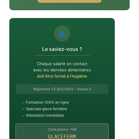
⚠️
Le saviez-vous ?
Chaque salarié en contact
avec les denrées alimentaires
doit être formé à l'hygiène
Règlement CE 852/2004 – Annexe II
✓
Formation 100% en ligne
✓
Spéciale glace fermière
✓
Attestation immédiate
Code promo -10€
GLACEFERM