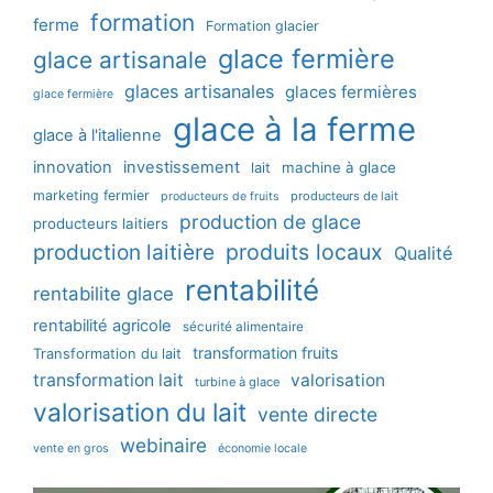
formation
ferme
Formation glacier
glace fermière
glace artisanale
glaces artisanales
glaces fermières
glace fermière
glace à la ferme
glace à l'italienne
innovation
investissement
machine à glace
lait
marketing fermier
producteurs de lait
producteurs de fruits
production de glace
producteurs laitiers
production laitière
produits locaux
Qualité
rentabilité
rentabilite glace
rentabilité agricole
sécurité alimentaire
transformation fruits
Transformation du lait
transformation lait
valorisation
turbine à glace
valorisation du lait
vente directe
webinaire
vente en gros
économie locale