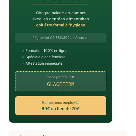
Chaque salarié en contact
avec les denrées alimentaires
doit être formé à l'hygiène
Règlement CE 852/2004 – Annexe II
✓
Formation 100% en ligne
✓
Spéciale glace fermière
✓
Attestation immédiate
Code promo -10€
GLACEFERM
Former mes employés
69€ au lieu de 79€