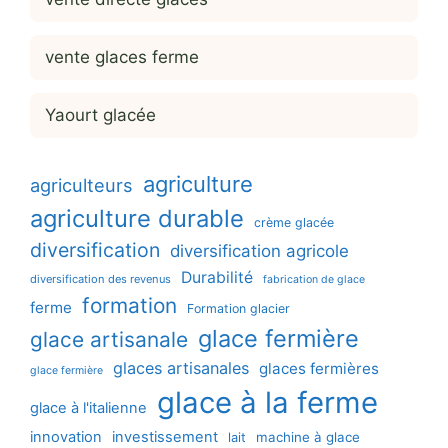
vente glaces ferme
Yaourt glacée
agriculture
agriculteurs
agriculture durable
crème glacée
diversification
diversification agricole
Durabilité
diversification des revenus
fabrication de glace
formation
ferme
Formation glacier
glace fermière
glace artisanale
glaces artisanales
glaces fermières
glace fermière
glace à la ferme
glace à l'italienne
innovation
investissement
machine à glace
lait