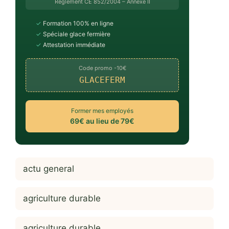
Règlement CE 852/2004 – Annexe II
✓
Formation 100% en ligne
✓
Spéciale glace fermière
✓
Attestation immédiate
Code promo -10€
GLACEFERM
Former mes employés
69€ au lieu de 79€
actu general
agriculture durable
agriculture durable