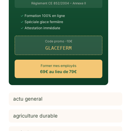
Règlement CE 852/2004 – Annexe II
✓
Formation 100% en ligne
✓
Spéciale glace fermière
✓
Attestation immédiate
Code promo -10€
GLACEFERM
Former mes employés
69€ au lieu de 79€
actu general
agriculture durable