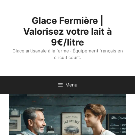
Aller
au
Glace Fermière |
contenu
Valorisez votre lait à
9€/litre
Glace artisanale à la ferme : Équipement français en
circuit court.
Menu