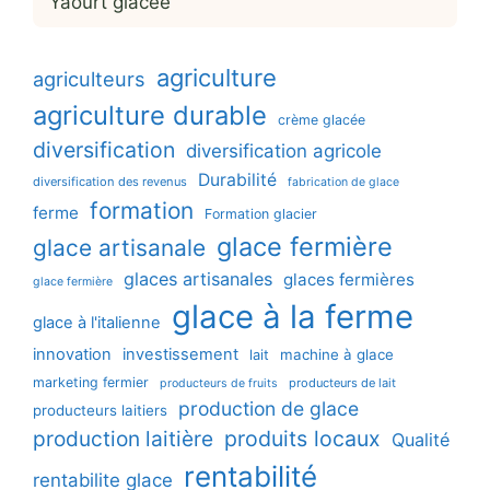
Yaourt glacée
agriculture
agriculteurs
agriculture durable
crème glacée
diversification
diversification agricole
Durabilité
diversification des revenus
fabrication de glace
formation
ferme
Formation glacier
glace fermière
glace artisanale
glaces artisanales
glaces fermières
glace fermière
glace à la ferme
glace à l'italienne
innovation
investissement
machine à glace
lait
marketing fermier
producteurs de lait
producteurs de fruits
production de glace
producteurs laitiers
production laitière
produits locaux
Qualité
rentabilité
rentabilite glace