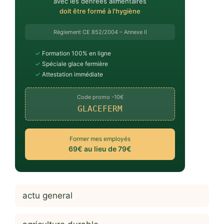
avec les denrées alimentaires
doit être formé à l'hygiène
Règlement CE 852/2004 – Annexe II
✓
Formation 100% en ligne
✓
Spéciale glace fermière
✓
Attestation immédiate
Code promo -10€
GLACEFERM
Former mes employés
69€ au lieu de 79€
actu general