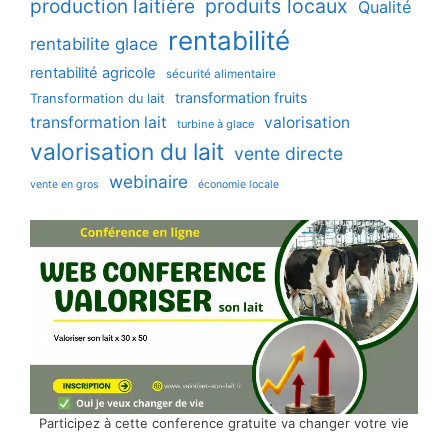
production laitière
produits locaux
Qualité
rentabilité
rentabilite glace
rentabilité agricole
sécurité alimentaire
transformation fruits
Transformation du lait
transformation lait
valorisation
turbine à glace
valorisation du lait
vente directe
webinaire
vente en gros
économie locale
Participez à cette conference gratuite va changer votre vie