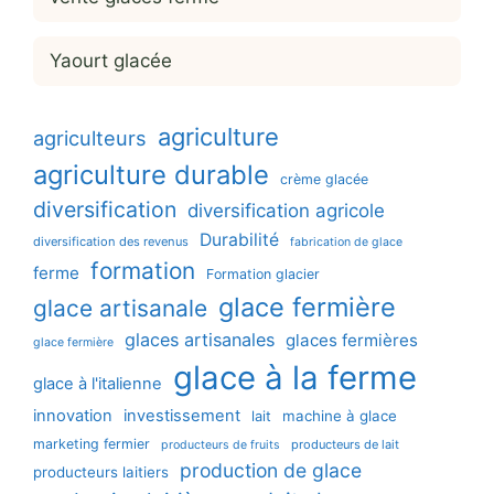
Yaourt glacée
agriculture
agriculteurs
agriculture durable
crème glacée
diversification
diversification agricole
Durabilité
diversification des revenus
fabrication de glace
formation
ferme
Formation glacier
glace fermière
glace artisanale
glaces artisanales
glaces fermières
glace fermière
glace à la ferme
glace à l'italienne
innovation
investissement
machine à glace
lait
marketing fermier
producteurs de lait
producteurs de fruits
production de glace
producteurs laitiers