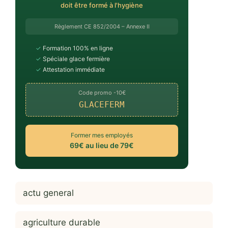
doit être formé à l'hygiène
Règlement CE 852/2004 – Annexe II
✓
Formation 100% en ligne
✓
Spéciale glace fermière
✓
Attestation immédiate
Code promo -10€
GLACEFERM
Former mes employés
69€ au lieu de 79€
actu general
agriculture durable