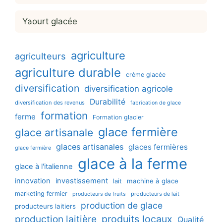
Yaourt glacée
agriculture
agriculteurs
agriculture durable
crème glacée
diversification
diversification agricole
Durabilité
diversification des revenus
fabrication de glace
formation
ferme
Formation glacier
glace fermière
glace artisanale
glaces artisanales
glaces fermières
glace fermière
glace à la ferme
glace à l'italienne
innovation
investissement
machine à glace
lait
marketing fermier
producteurs de lait
producteurs de fruits
production de glace
producteurs laitiers
production laitière
produits locaux
Qualité