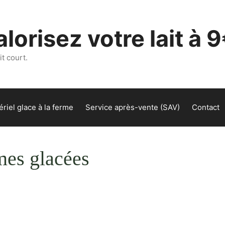
lorisez votre lait à 9
t court.
riel glace à la ferme
Service après-vente (SAV)
Contact
mes glacées