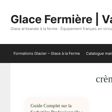
Aller
au
Glace Fermière | Va
contenu
Glace artisanale à la ferme : Équipement français en circui
Formations Glacier – Glace à la Ferme
Catalogue maté
crè
Guide Complet sur la