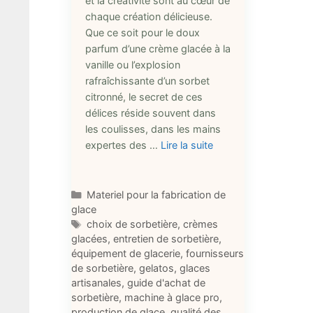
et la créativité sont au cœur de
chaque création délicieuse.
Que ce soit pour le doux
parfum d’une crème glacée à la
vanille ou l’explosion
rafraîchissante d’un sorbet
citronné, le secret de ces
délices réside souvent dans
les coulisses, dans les mains
expertes des …
Lire la suite
Catégories
Materiel pour la fabrication de
glace
Étiquettes
choix de sorbetière
,
crèmes
glacées
,
entretien de sorbetière
,
équipement de glacerie
,
fournisseurs
de sorbetière
,
gelatos
,
glaces
artisanales
,
guide d'achat de
sorbetière
,
machine à glace pro
,
production de glace
,
qualité des