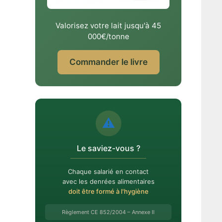
Valorisez votre lait jusqu'à 45
000€/tonne
Commander le livre
⚠️
Le saviez-vous ?
Chaque salarié en contact
avec les denrées alimentaires
doit être formé à l'hygiène
Règlement CE 852/2004 – Annexe II