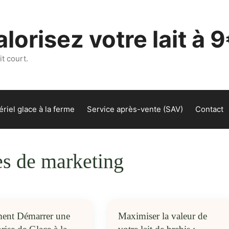
lorisez votre lait à 9
t court.
riel glace à la ferme
Service après-vente (SAV)
Contact
es de marketing
nt Démarrer une
Maximiser la valeur de