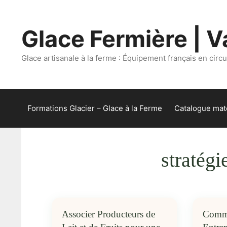
Aller
au
Glace Fermière | Va
contenu
Glace artisanale à la ferme : Équipement français en circui
Formations Glacier – Glace à la Ferme
Catalogue maté
stratégi
Associer Producteurs de
Comme