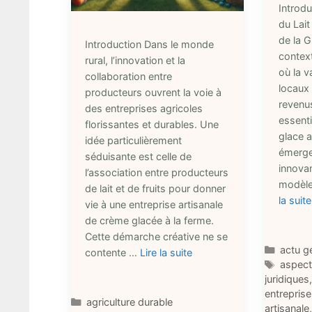
Introdu
du Lait
de la G
Introduction Dans le monde
context
rural, l’innovation et la
où la v
collaboration entre
locaux 
producteurs ouvrent la voie à
revenu
des entreprises agricoles
essenti
florissantes et durables. Une
glace a
idée particulièrement
émerge
séduisante est celle de
innova
l’association entre producteurs
modèle
de lait et de fruits pour donner
la suite
vie à une entreprise artisanale
de crème glacée à la ferme.
Cette démarche créative ne se
Catégo
actu g
contente …
Lire la suite
Étique
aspect
juridiques
entreprise
Catégories
agriculture durable
artisanale