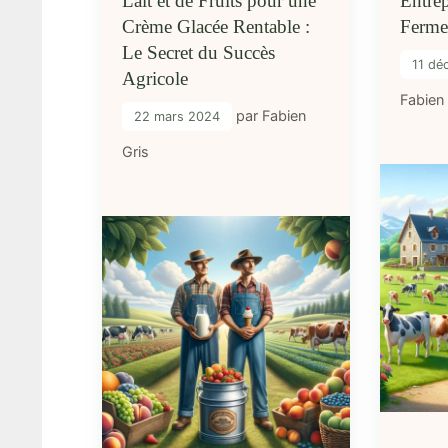
Lait et de Fruits pour une
Entrep
Crème Glacée Rentable :
Ferm
Le Secret du Succès
11 dé
Agricole
Fabien
par
Fabien
22 mars 2024
Gris