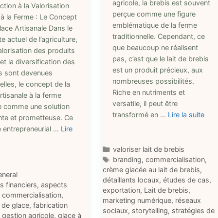
agricole, la brebis est souvent
ction à la Valorisation
perçue comme une figure
 à la Ferme : Le Concept
emblématique de la ferme
lace Artisanale Dans le
traditionnelle. Cependant, ce
e actuel de l’agriculture,
que beaucoup ne réalisent
alorisation des produits
pas, c’est que le lait de brebis
et la diversification des
est un produit précieux, aux
s sont devenues
nombreuses possibilités.
elles, le concept de la
Riche en nutriments et
rtisanale à la ferme
versatile, il peut être
 comme une solution
transformé en …
Lire la suite
nte et prometteuse. Ce
 entrepreneurial …
Lire
Catégories
valoriser lait de brebis
Étiquettes
branding
,
commercialisation
,
crème glacée au lait de brebis
,
ries
eneral
détaillants locaux
,
études de cas
,
ttes
s financiers
,
aspects
exportation
,
Lait de brebis
,
,
commercialisation
,
marketing numérique
,
réseaux
 de glace
,
fabrication
sociaux
,
storytelling
,
stratégies de
,
gestion agricole
,
glace à