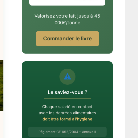
Valorisez votre lait jusqu'à 45
000€/tonne
Commander le livre
⚠️
Le saviez-vous ?
Chaque salarié en contact
avec les denrées alimentaires
doit être formé à l'hygiène
Règlement CE 852/2004 – Annexe II