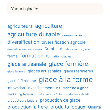
Yaourt glacée
agriculture
agriculteurs
agriculture durable
crème glacée
diversification
diversification agricole
Durabilité
diversification des revenus
fabrication de glace
formation
ferme
Formation glacier
glace fermière
glace artisanale
glaces artisanales
glaces fermières
glace fermière
glace à la ferme
glace à l'italienne
innovation
investissement
machine à glace
lait
marketing fermier
producteurs de lait
producteurs de fruits
production de glace
producteurs laitiers
production laitière
produits locaux
Qualité