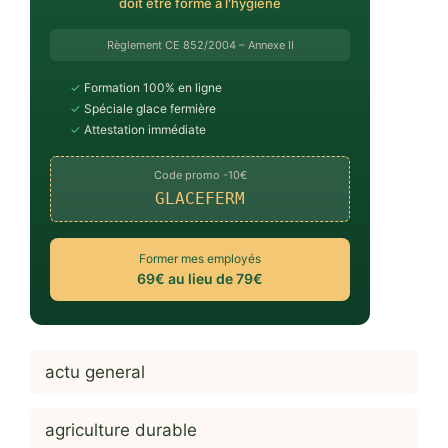
doit être formé à l'hygiène
Règlement CE 852/2004 – Annexe II
✓
Formation 100% en ligne
✓
Spéciale glace fermière
✓
Attestation immédiate
Code promo -10€
GLACEFERM
Former mes employés
69€ au lieu de 79€
actu general
agriculture durable