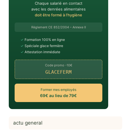
Chaque salarié en contact
avec les denrées alimentaires
doit être formé à l'hygiène
Règlement CE 852/2004 – Annexe II
✓
Formation 100% en ligne
✓
Spéciale glace fermière
✓
Attestation immédiate
Code promo -10€
GLACEFERM
Former mes employés
69€ au lieu de 79€
actu general