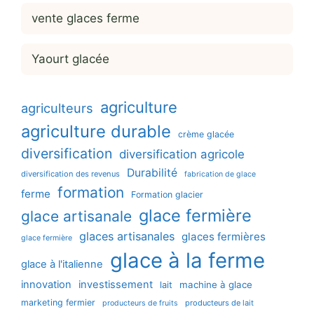
vente glaces ferme
Yaourt glacée
agriculture
agriculteurs
agriculture durable
crème glacée
diversification
diversification agricole
Durabilité
diversification des revenus
fabrication de glace
formation
ferme
Formation glacier
glace fermière
glace artisanale
glaces artisanales
glaces fermières
glace fermière
glace à la ferme
glace à l'italienne
innovation
investissement
machine à glace
lait
marketing fermier
producteurs de lait
producteurs de fruits