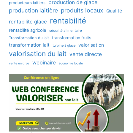
production de glace
producteurs laitiers
production laitière
produits locaux
Qualité
rentabilité
rentabilite glace
rentabilité agricole
sécurité alimentaire
transformation fruits
Transformation du lait
transformation lait
valorisation
turbine à glace
valorisation du lait
vente directe
webinaire
vente en gros
économie locale