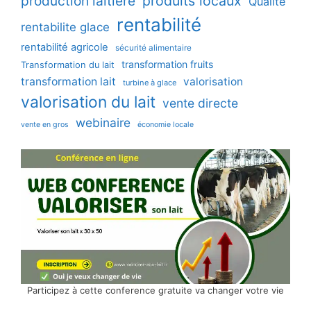
production laitière
produits locaux
Qualité
rentabilité
rentabilite glace
rentabilité agricole
sécurité alimentaire
transformation fruits
Transformation du lait
transformation lait
valorisation
turbine à glace
valorisation du lait
vente directe
webinaire
vente en gros
économie locale
Participez à cette conference gratuite va changer votre vie