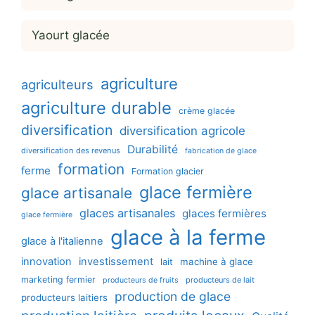
Yaourt glacée
agriculture
agriculteurs
agriculture durable
crème glacée
diversification
diversification agricole
Durabilité
diversification des revenus
fabrication de glace
formation
ferme
Formation glacier
glace fermière
glace artisanale
glaces artisanales
glaces fermières
glace fermière
glace à la ferme
glace à l'italienne
innovation
investissement
machine à glace
lait
marketing fermier
producteurs de lait
producteurs de fruits
production de glace
producteurs laitiers