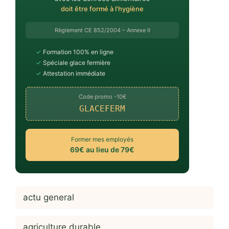
doit être formé à l'hygiène
Règlement CE 852/2004 – Annexe II
✓
Formation 100% en ligne
✓
Spéciale glace fermière
✓
Attestation immédiate
Code promo -10€
GLACEFERM
Former mes employés
69€ au lieu de 79€
actu general
agriculture durable