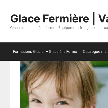
Aller
au
Glace Fermière | Va
contenu
Glace artisanale à la ferme : Équipement français en circui
Formations Glacier – Glace à la Ferme
Catalogue maté