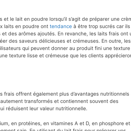
is et le lait en poudre lorsqu’il s’agit de préparer une cr
ux laits en poudre ont
tendance
à être trop sucrés car ils
t des arômes ajoutés. En revanche, les laits frais ont 
réer des saveurs délicieuses et crémeuses. En outre, les
lisateurs qui peuvent donner au produit fini une texture
nt une texture lisse et crémeuse que les clients appréciero
its frais offrent également plus d’avantages nutritionnels
t hautement transformés et contiennent souvent des
i réduisent leur valeur nutritionnelle.
lcium, en protéines, en vitamines A et D, en phosphore et
ment sain. En utilisant du lait frais pour préparer vos