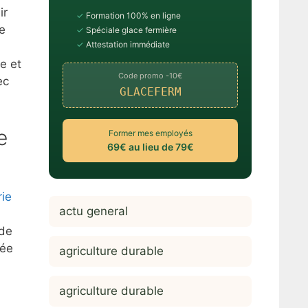
ir
✓
Formation 100% en ligne
de
✓
Spéciale glace fermière
✓
Attestation immédiate
e et
Code promo -10€
ec
GLACEFERM
e
Former mes employés
69€ au lieu de 79€
rie
actu general
 de
cée
agriculture durable
agriculture durable