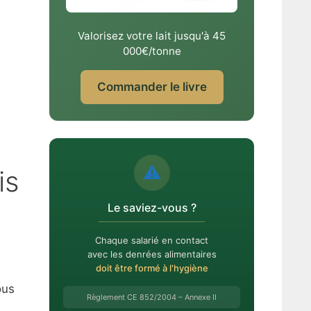
Valorisez votre lait jusqu'à 45
000€/tonne
Commander le livre
⚠️
is
Le saviez-vous ?
Chaque salarié en contact
avec les denrées alimentaires
doit être formé à l'hygiène
ous
Règlement CE 852/2004 – Annexe II