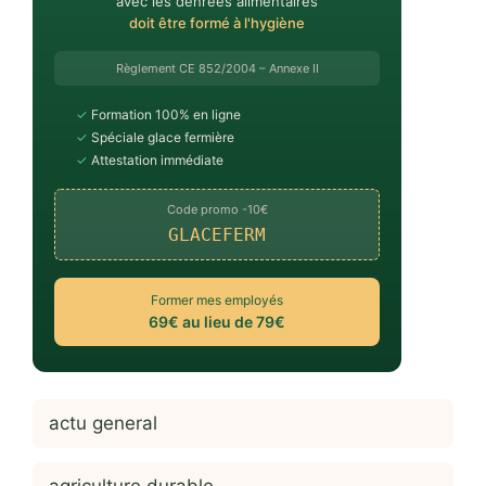
avec les denrées alimentaires
doit être formé à l'hygiène
Règlement CE 852/2004 – Annexe II
✓
Formation 100% en ligne
✓
Spéciale glace fermière
✓
Attestation immédiate
Code promo -10€
GLACEFERM
Former mes employés
69€ au lieu de 79€
actu general