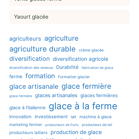
Yaourt glacée
agriculture
agriculteurs
agriculture durable
crème glacée
diversification
diversification agricole
Durabilité
diversification des revenus
fabrication de glace
formation
ferme
Formation glacier
glace fermière
glace artisanale
glaces artisanales
glaces fermières
glace fermière
glace à la ferme
glace à l'italienne
innovation
investissement
machine à glace
lait
marketing fermier
producteurs de lait
producteurs de fruits
production de glace
producteurs laitiers