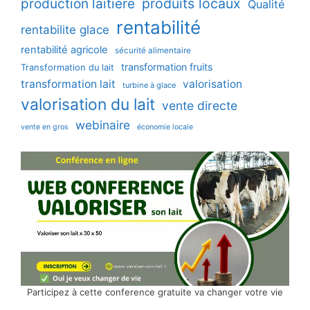
production laitière
produits locaux
Qualité
rentabilité
rentabilite glace
rentabilité agricole
sécurité alimentaire
transformation fruits
Transformation du lait
transformation lait
valorisation
turbine à glace
valorisation du lait
vente directe
webinaire
vente en gros
économie locale
Participez à cette conference gratuite va changer votre vie