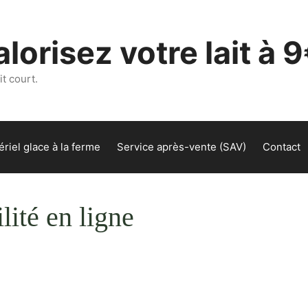
lorisez votre lait à 9
t court.
riel glace à la ferme
Service après-vente (SAV)
Contact
ilité en ligne