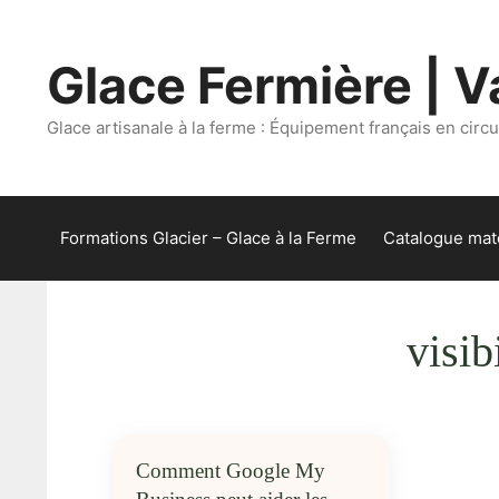
Aller
au
Glace Fermière | Va
contenu
Glace artisanale à la ferme : Équipement français en circui
Formations Glacier – Glace à la Ferme
Catalogue maté
visib
Comment Google My