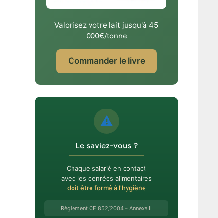
Valorisez votre lait jusqu'à 45
000€/tonne
Commander le livre
⚠️
Le saviez-vous ?
Chaque salarié en contact
avec les denrées alimentaires
doit être formé à l'hygiène
Règlement CE 852/2004 – Annexe II