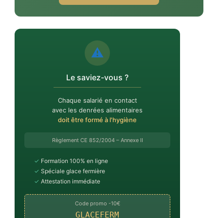
⚠️
Le saviez-vous ?
Chaque salarié en contact
avec les denrées alimentaires
doit être formé à l'hygiène
Règlement CE 852/2004 – Annexe II
✓
Formation 100% en ligne
✓
Spéciale glace fermière
✓
Attestation immédiate
Code promo -10€
GLACEFERM