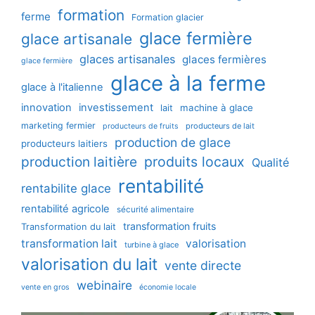
formation
ferme
Formation glacier
glace fermière
glace artisanale
glaces artisanales
glaces fermières
glace fermière
glace à la ferme
glace à l'italienne
innovation
investissement
machine à glace
lait
marketing fermier
producteurs de lait
producteurs de fruits
production de glace
producteurs laitiers
production laitière
produits locaux
Qualité
rentabilité
rentabilite glace
rentabilité agricole
sécurité alimentaire
transformation fruits
Transformation du lait
transformation lait
valorisation
turbine à glace
valorisation du lait
vente directe
webinaire
vente en gros
économie locale