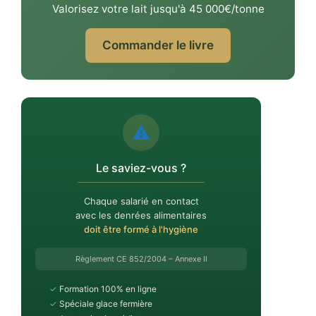
Valorisez votre lait jusqu'à 45 000€/tonne
Commander le livre
⚠️
Le saviez-vous ?
Chaque salarié en contact
avec les denrées alimentaires
doit être formé à l'hygiène
Règlement CE 852/2004 – Annexe II
✓
Formation 100% en ligne
✓
Spéciale glace fermière