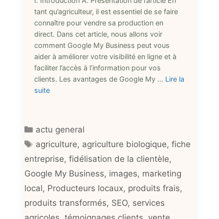
I. Introduction A. Présentation de l’article En
tant qu’agriculteur, il est essentiel de se faire
connaître pour vendre sa production en
direct. Dans cet article, nous allons voir
comment Google My Business peut vous
aider à améliorer votre visibilité en ligne et à
faciliter l’accès à l’information pour vos
clients. Les avantages de Google My …
Lire la
suite
Catégories
actu general
Étiquettes
agriculture
,
agriculture biologique
,
fiche
entreprise
,
fidélisation de la clientèle
,
Google My Business
,
images
,
marketing
local
,
Producteurs locaux
,
produits frais
,
produits transformés
,
SEO
,
services
agricoles
,
témoignages clients
,
vente