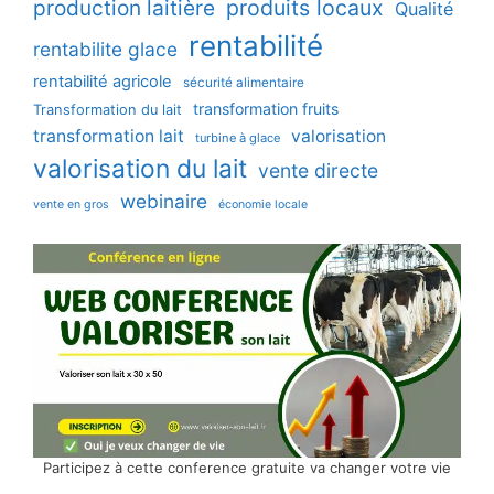
production laitière
produits locaux
Qualité
rentabilité
rentabilite glace
rentabilité agricole
sécurité alimentaire
transformation fruits
Transformation du lait
transformation lait
valorisation
turbine à glace
valorisation du lait
vente directe
webinaire
vente en gros
économie locale
Participez à cette conference gratuite va changer votre vie