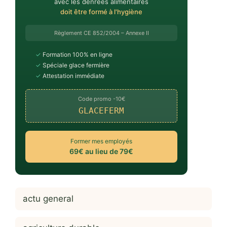
avec les denrées alimentaires
doit être formé à l'hygiène
Règlement CE 852/2004 – Annexe II
✓
Formation 100% en ligne
✓
Spéciale glace fermière
✓
Attestation immédiate
Code promo -10€
GLACEFERM
Former mes employés
69€ au lieu de 79€
actu general