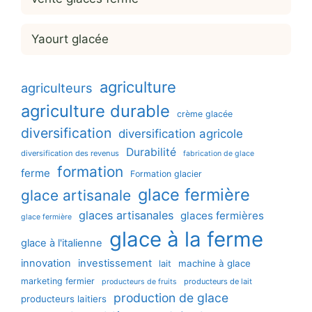
Yaourt glacée
agriculture
agriculteurs
agriculture durable
crème glacée
diversification
diversification agricole
Durabilité
diversification des revenus
fabrication de glace
formation
ferme
Formation glacier
glace fermière
glace artisanale
glaces artisanales
glaces fermières
glace fermière
glace à la ferme
glace à l'italienne
innovation
investissement
machine à glace
lait
marketing fermier
producteurs de lait
producteurs de fruits
production de glace
producteurs laitiers