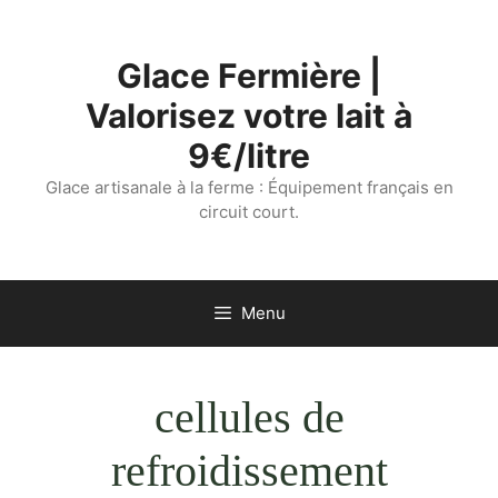
Aller
au
Glace Fermière |
contenu
Valorisez votre lait à
9€/litre
Glace artisanale à la ferme : Équipement français en
circuit court.
Menu
cellules de
refroidissement