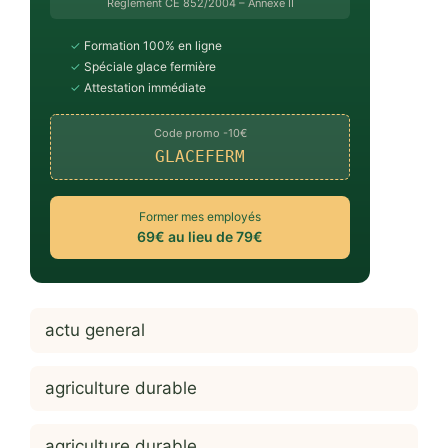
Règlement CE 852/2004 – Annexe II
✓
Formation 100% en ligne
✓
Spéciale glace fermière
✓
Attestation immédiate
Code promo -10€
GLACEFERM
Former mes employés
69€ au lieu de 79€
actu general
agriculture durable
agriculture durable