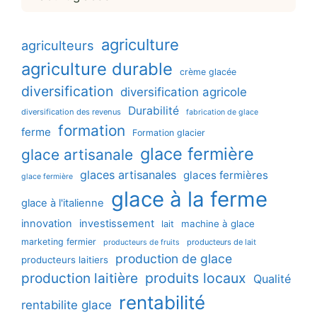
agriculture
agriculteurs
agriculture durable
crème glacée
diversification
diversification agricole
Durabilité
diversification des revenus
fabrication de glace
formation
ferme
Formation glacier
glace fermière
glace artisanale
glaces artisanales
glaces fermières
glace fermière
glace à la ferme
glace à l'italienne
innovation
investissement
machine à glace
lait
marketing fermier
producteurs de lait
producteurs de fruits
production de glace
producteurs laitiers
production laitière
produits locaux
Qualité
rentabilité
rentabilite glace