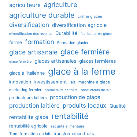
agriculture
agriculteurs
agriculture durable
crème glacée
diversification
diversification agricole
Durabilité
diversification des revenus
fabrication de glace
formation
ferme
Formation glacier
glace fermière
glace artisanale
glaces artisanales
glaces fermières
glace fermière
glace à la ferme
glace à l'italienne
innovation
investissement
machine à glace
lait
marketing fermier
producteurs de lait
producteurs de fruits
production de glace
producteurs laitiers
production laitière
produits locaux
Qualité
rentabilité
rentabilite glace
rentabilité agricole
sécurité alimentaire
transformation fruits
Transformation du lait