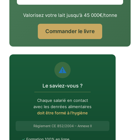
Valorisez votre lait jusqu'à 45 000€/tonne
Commander le livre
⚠️
Le saviez-vous ?
Chaque salarié en contact
avec les denrées alimentaires
doit être formé à l'hygiène
Règlement CE 852/2004 – Annexe II
✓
Formation 100% en ligne