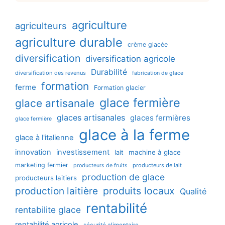
agriculture
agriculteurs
agriculture durable
crème glacée
diversification
diversification agricole
Durabilité
diversification des revenus
fabrication de glace
formation
ferme
Formation glacier
glace fermière
glace artisanale
glaces artisanales
glaces fermières
glace fermière
glace à la ferme
glace à l'italienne
innovation
investissement
machine à glace
lait
marketing fermier
producteurs de lait
producteurs de fruits
production de glace
producteurs laitiers
production laitière
produits locaux
Qualité
rentabilité
rentabilite glace
rentabilité agricole
sécurité alimentaire