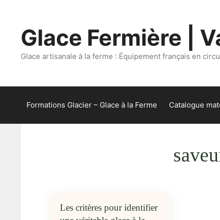
Aller
au
Glace Fermière | Va
contenu
Glace artisanale à la ferme : Équipement français en circui
Formations Glacier – Glace à la Ferme
Catalogue maté
saveu
Les critères pour identifier