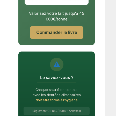
Valorisez votre lait jusqu'à 45
000€/tonne
Commander le livre
⚠️
Le saviez-vous ?
Chaque salarié en contact
avec les denrées alimentaires
doit être formé à l'hygiène
Règlement CE 852/2004 – Annexe II