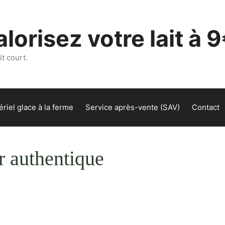
lorisez votre lait à 9
t court.
riel glace à la ferme
Service après-vente (SAV)
Contact
r authentique