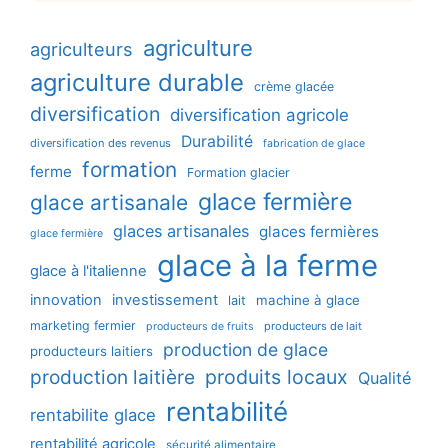
agriculture
agriculteurs
agriculture durable
crème glacée
diversification
diversification agricole
Durabilité
diversification des revenus
fabrication de glace
formation
ferme
Formation glacier
glace fermière
glace artisanale
glaces artisanales
glaces fermières
glace fermière
glace à la ferme
glace à l'italienne
innovation
investissement
machine à glace
lait
marketing fermier
producteurs de lait
producteurs de fruits
production de glace
producteurs laitiers
production laitière
produits locaux
Qualité
rentabilité
rentabilite glace
rentabilité agricole
sécurité alimentaire