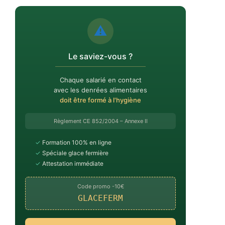
⚠️
Le saviez-vous ?
Chaque salarié en contact
avec les denrées alimentaires
doit être formé à l'hygiène
Règlement CE 852/2004 – Annexe II
✓
Formation 100% en ligne
✓
Spéciale glace fermière
✓
Attestation immédiate
Code promo -10€
GLACEFERM