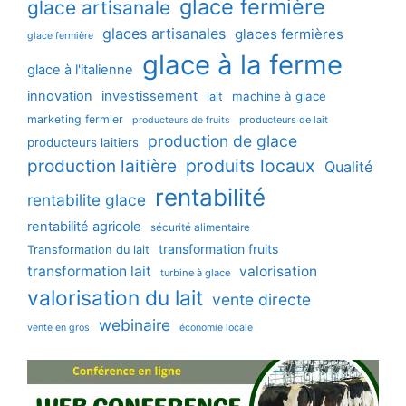
glace fermière
glace artisanale
glaces artisanales
glaces fermières
glace fermière
glace à la ferme
glace à l'italienne
innovation
investissement
machine à glace
lait
marketing fermier
producteurs de lait
producteurs de fruits
production de glace
producteurs laitiers
production laitière
produits locaux
Qualité
rentabilité
rentabilite glace
rentabilité agricole
sécurité alimentaire
transformation fruits
Transformation du lait
transformation lait
valorisation
turbine à glace
valorisation du lait
vente directe
webinaire
vente en gros
économie locale