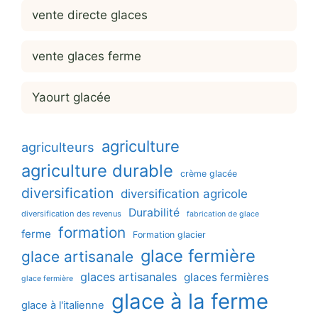
vente directe glaces
vente glaces ferme
Yaourt glacée
agriculture
agriculteurs
agriculture durable
crème glacée
diversification
diversification agricole
Durabilité
diversification des revenus
fabrication de glace
formation
ferme
Formation glacier
glace fermière
glace artisanale
glaces artisanales
glaces fermières
glace fermière
glace à la ferme
glace à l'italienne