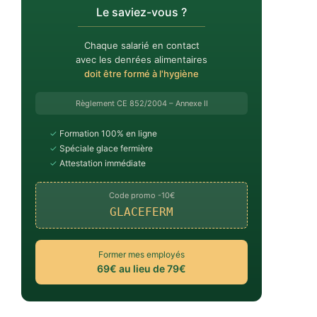
Le saviez-vous ?
Chaque salarié en contact
avec les denrées alimentaires
doit être formé à l'hygiène
Règlement CE 852/2004 – Annexe II
✓
Formation 100% en ligne
✓
Spéciale glace fermière
✓
Attestation immédiate
Code promo -10€
GLACEFERM
Former mes employés
69€ au lieu de 79€