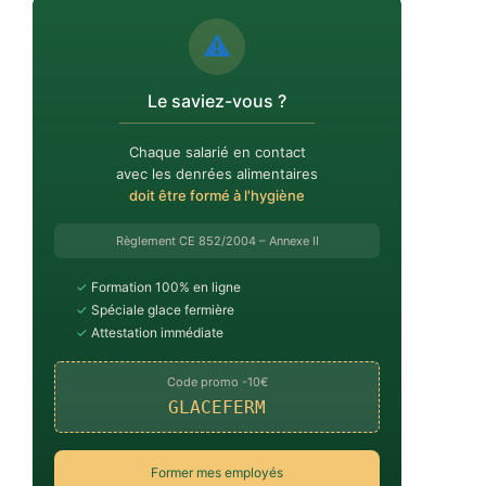
⚠️
Le saviez-vous ?
Chaque salarié en contact
avec les denrées alimentaires
doit être formé à l'hygiène
Règlement CE 852/2004 – Annexe II
✓
Formation 100% en ligne
✓
Spéciale glace fermière
✓
Attestation immédiate
Code promo -10€
GLACEFERM
Former mes employés