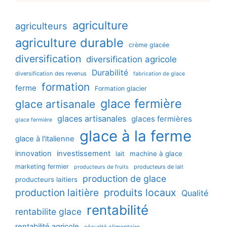
agriculture
agriculteurs
agriculture durable
crème glacée
diversification
diversification agricole
Durabilité
diversification des revenus
fabrication de glace
formation
ferme
Formation glacier
glace fermière
glace artisanale
glaces artisanales
glaces fermières
glace fermière
glace à la ferme
glace à l'italienne
innovation
investissement
machine à glace
lait
marketing fermier
producteurs de lait
producteurs de fruits
production de glace
producteurs laitiers
production laitière
produits locaux
Qualité
rentabilité
rentabilite glace
rentabilité agricole