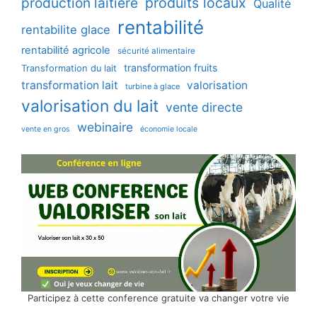
production laitière
produits locaux
Qualité
rentabilité
rentabilite glace
rentabilité agricole
sécurité alimentaire
transformation fruits
Transformation du lait
transformation lait
valorisation
turbine à glace
valorisation du lait
vente directe
webinaire
vente en gros
économie locale
Participez à cette conference gratuite va changer votre vie