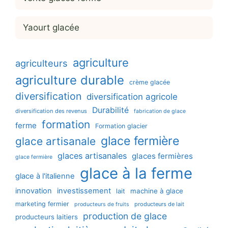
Yaourt glacée
agriculture
agriculteurs
agriculture durable
crème glacée
diversification
diversification agricole
Durabilité
diversification des revenus
fabrication de glace
formation
ferme
Formation glacier
glace fermière
glace artisanale
glaces artisanales
glaces fermières
glace fermière
glace à la ferme
glace à l'italienne
innovation
investissement
machine à glace
lait
marketing fermier
producteurs de lait
producteurs de fruits
production de glace
producteurs laitiers