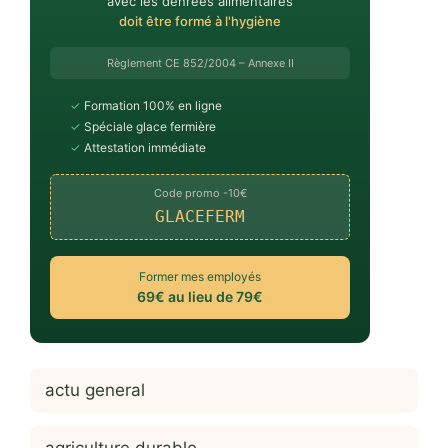
avec les denrées alimentaires
doit être formé à l'hygiène
Règlement CE 852/2004 – Annexe II
✓
Formation 100% en ligne
✓
Spéciale glace fermière
✓
Attestation immédiate
Code promo -10€
GLACEFERM
Former mes employés
69€ au lieu de 79€
actu general
agriculture durable