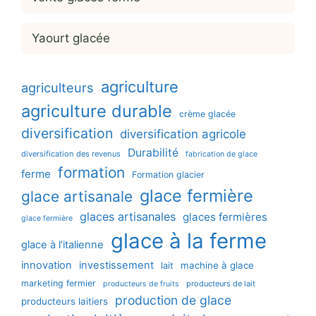
Yaourt glacée
agriculture
agriculteurs
agriculture durable
crème glacée
diversification
diversification agricole
Durabilité
diversification des revenus
fabrication de glace
formation
ferme
Formation glacier
glace fermière
glace artisanale
glaces artisanales
glaces fermières
glace fermière
glace à la ferme
glace à l'italienne
innovation
investissement
machine à glace
lait
marketing fermier
producteurs de lait
producteurs de fruits
production de glace
producteurs laitiers