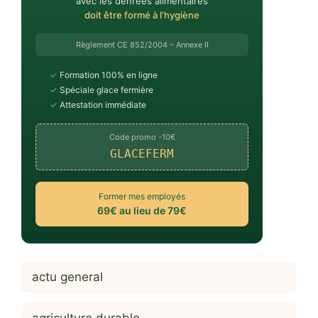
avec les denrées alimentaires
doit être formé à l'hygiène
Règlement CE 852/2004 – Annexe II
✓
Formation 100% en ligne
✓
Spéciale glace fermière
✓
Attestation immédiate
Code promo -10€
GLACEFERM
Former mes employés
69€ au lieu de 79€
actu general
agriculture durable