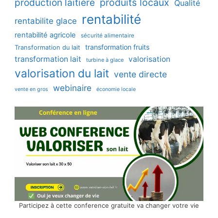
production laitière
produits locaux
Qualité
rentabilité
rentabilite glace
rentabilité agricole
sécurité alimentaire
transformation fruits
Transformation du lait
transformation lait
valorisation
turbine à glace
valorisation du lait
vente directe
webinaire
vente en gros
économie locale
Participez à cette conference gratuite va changer votre vie