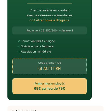
Chaque salarié en contact
avec les denrées alimentaires
doit être formé à l'hygiène
Règlement CE 852/2004 – Annexe II
✓
Formation 100% en ligne
✓
Spéciale glace fermière
✓
Attestation immédiate
Code promo -10€
GLACEFERM
Former mes employés
69€ au lieu de 79€