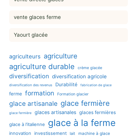
vente glaces ferme
Yaourt glacée
agriculture
agriculteurs
agriculture durable
crème glacée
diversification
diversification agricole
Durabilité
diversification des revenus
fabrication de glace
formation
ferme
Formation glacier
glace fermière
glace artisanale
glaces artisanales
glaces fermières
glace fermière
glace à la ferme
glace à l'italienne
innovation
investissement
machine à glace
lait