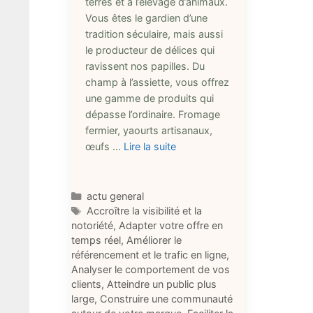
terres et à l’élevage d’animaux.
Vous êtes le gardien d’une
tradition séculaire, mais aussi
le producteur de délices qui
ravissent nos papilles. Du
champ à l’assiette, vous offrez
une gamme de produits qui
dépasse l’ordinaire. Fromage
fermier, yaourts artisanaux,
œufs …
Lire la suite
Catégories
actu general
Étiquettes
Accroître la visibilité et la
notoriété
,
Adapter votre offre en
temps réel
,
Améliorer le
référencement et le trafic en ligne
,
Analyser le comportement de vos
clients
,
Atteindre un public plus
large
,
Construire une communauté