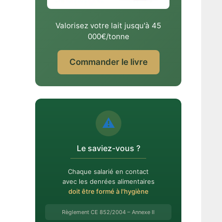
Valorisez votre lait jusqu'à 45
000€/tonne
Commander le livre
⚠️
Le saviez-vous ?
Chaque salarié en contact
avec les denrées alimentaires
doit être formé à l'hygiène
Règlement CE 852/2004 – Annexe II