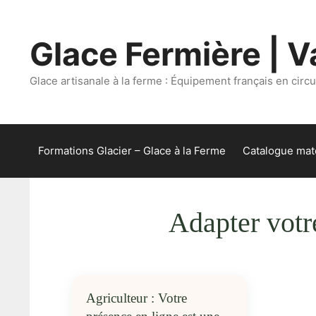
Aller
au
Glace Fermière | Va
contenu
Glace artisanale à la ferme : Équipement français en circui
Formations Glacier – Glace à la Ferme
Catalogue maté
Adapter votr
Agriculteur : Votre