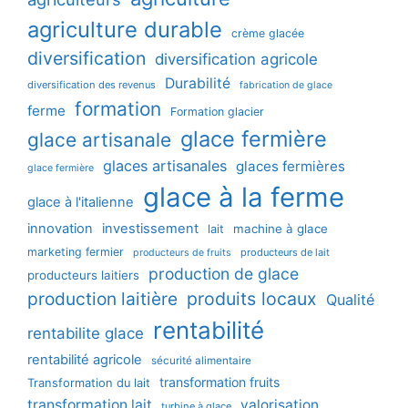
agriculture durable
crème glacée
diversification
diversification agricole
Durabilité
diversification des revenus
fabrication de glace
formation
ferme
Formation glacier
glace fermière
glace artisanale
glaces artisanales
glaces fermières
glace fermière
glace à la ferme
glace à l'italienne
innovation
investissement
machine à glace
lait
marketing fermier
producteurs de lait
producteurs de fruits
production de glace
producteurs laitiers
production laitière
produits locaux
Qualité
rentabilité
rentabilite glace
rentabilité agricole
sécurité alimentaire
transformation fruits
Transformation du lait
transformation lait
valorisation
turbine à glace