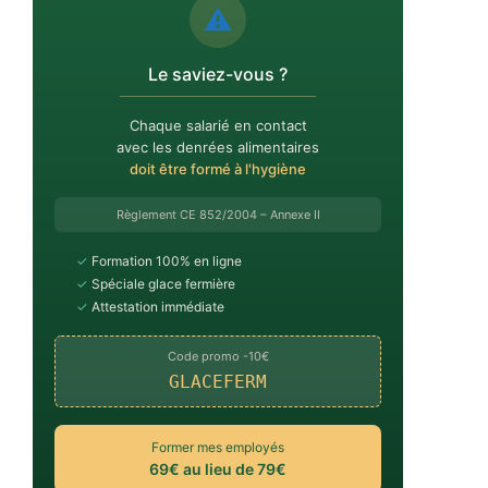
⚠️
Le saviez-vous ?
Chaque salarié en contact
avec les denrées alimentaires
doit être formé à l'hygiène
Règlement CE 852/2004 – Annexe II
✓
Formation 100% en ligne
✓
Spéciale glace fermière
✓
Attestation immédiate
Code promo -10€
GLACEFERM
Former mes employés
69€ au lieu de 79€