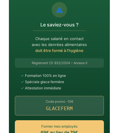
⚠️
Le saviez-vous ?
Chaque salarié en contact
avec les denrées alimentaires
doit être formé à l'hygiène
Règlement CE 852/2004 – Annexe II
✓
Formation 100% en ligne
✓
Spéciale glace fermière
✓
Attestation immédiate
Code promo -10€
GLACEFERM
Former mes employés
69€ au lieu de 79€