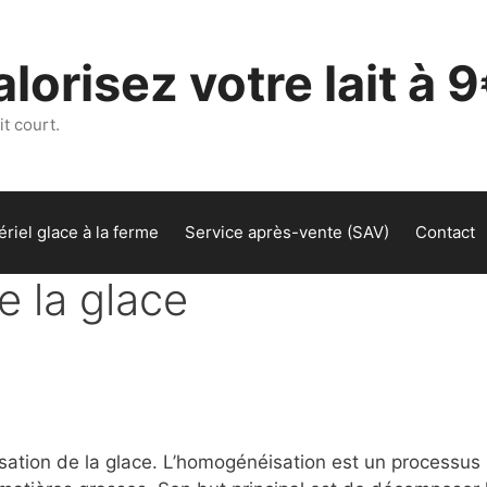
lorisez votre lait à 9
t court.
riel glace à la ferme
Service après-vente (SAV)
Contact
 la glace
isation de la glace. L’homogénéisation est un processus