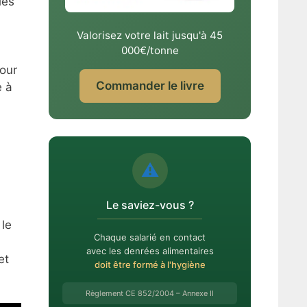
les
Valorisez votre lait jusqu'à 45
000€/tonne
our
Commander le livre
e à
⚠️
Le saviez-vous ?
 le
Chaque salarié en contact
avec les denrées alimentaires
et
doit être formé à l'hygiène
Règlement CE 852/2004 – Annexe II