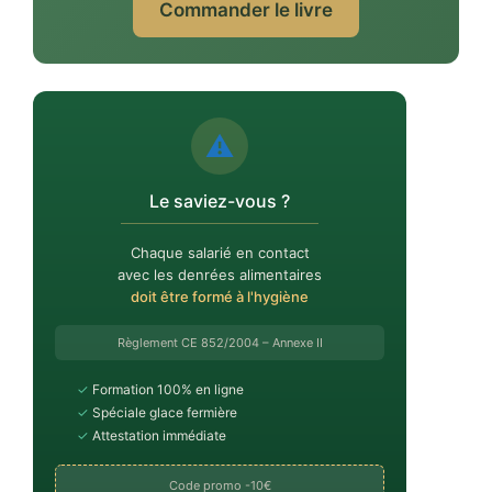
Commander le livre
⚠️
Le saviez-vous ?
Chaque salarié en contact
avec les denrées alimentaires
doit être formé à l'hygiène
Règlement CE 852/2004 – Annexe II
✓
Formation 100% en ligne
✓
Spéciale glace fermière
✓
Attestation immédiate
Code promo -10€