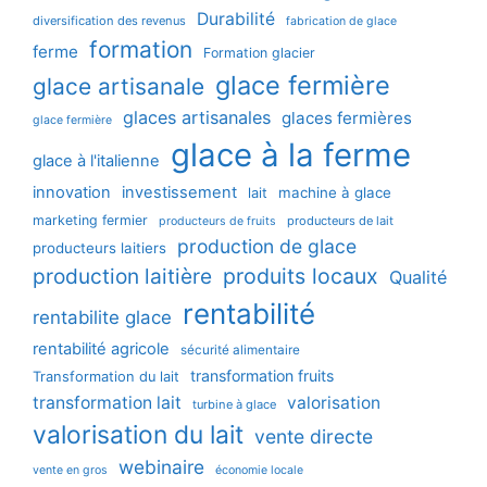
Durabilité
diversification des revenus
fabrication de glace
formation
ferme
Formation glacier
glace fermière
glace artisanale
glaces artisanales
glaces fermières
glace fermière
glace à la ferme
glace à l'italienne
innovation
investissement
machine à glace
lait
marketing fermier
producteurs de lait
producteurs de fruits
production de glace
producteurs laitiers
production laitière
produits locaux
Qualité
rentabilité
rentabilite glace
rentabilité agricole
sécurité alimentaire
transformation fruits
Transformation du lait
transformation lait
valorisation
turbine à glace
valorisation du lait
vente directe
webinaire
vente en gros
économie locale