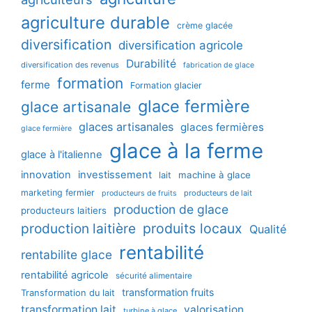
agriculture durable
crème glacée
diversification
diversification agricole
Durabilité
diversification des revenus
fabrication de glace
formation
ferme
Formation glacier
glace fermière
glace artisanale
glaces artisanales
glaces fermières
glace fermière
glace à la ferme
glace à l'italienne
innovation
investissement
machine à glace
lait
marketing fermier
producteurs de lait
producteurs de fruits
production de glace
producteurs laitiers
production laitière
produits locaux
Qualité
rentabilité
rentabilite glace
rentabilité agricole
sécurité alimentaire
transformation fruits
Transformation du lait
transformation lait
valorisation
turbine à glace