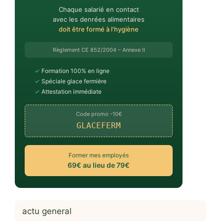
Chaque salarié en contact
avec les denrées alimentaires
doit être formé à l'hygiène
Règlement CE 852/2004 – Annexe II
✓
Formation 100% en ligne
✓
Spéciale glace fermière
✓
Attestation immédiate
Code promo -10€
GLACEFERM
Former mes employés
69€ au lieu de 79€
actu general