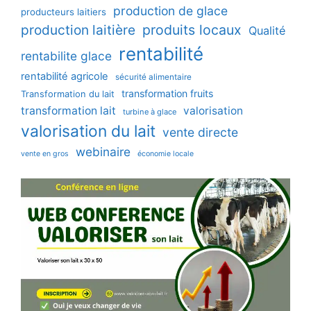
production de glace
producteurs laitiers
production laitière
produits locaux
Qualité
rentabilité
rentabilite glace
rentabilité agricole
sécurité alimentaire
transformation fruits
Transformation du lait
transformation lait
valorisation
turbine à glace
valorisation du lait
vente directe
webinaire
vente en gros
économie locale