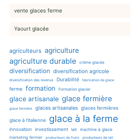
vente glaces ferme
Yaourt glacée
agriculture
agriculteurs
agriculture durable
crème glacée
diversification
diversification agricole
Durabilité
diversification des revenus
fabrication de glace
formation
ferme
Formation glacier
glace fermière
glace artisanale
glaces artisanales
glaces fermières
glace fermière
glace à la ferme
glace à l'italienne
innovation
investissement
machine à glace
lait
marketing fermier
producteurs de lait
producteurs de fruits