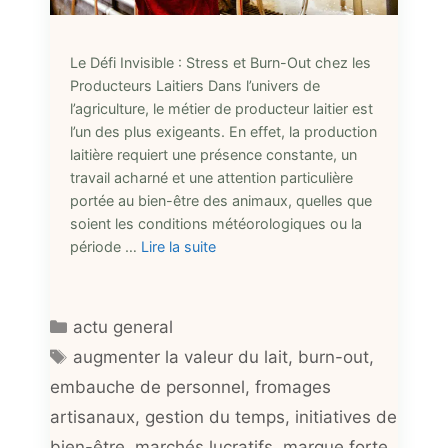
Le Défi Invisible : Stress et Burn-Out chez les
Producteurs Laitiers Dans l’univers de
l’agriculture, le métier de producteur laitier est
l’un des plus exigeants. En effet, la production
laitière requiert une présence constante, un
travail acharné et une attention particulière
portée au bien-être des animaux, quelles que
soient les conditions météorologiques ou la
période …
Lire la suite
Catégories
actu general
Étiquettes
augmenter la valeur du lait
,
burn-out
,
embauche de personnel
,
fromages
artisanaux
,
gestion du temps
,
initiatives de
bien-être
,
marchés lucratifs
,
marque forte
,