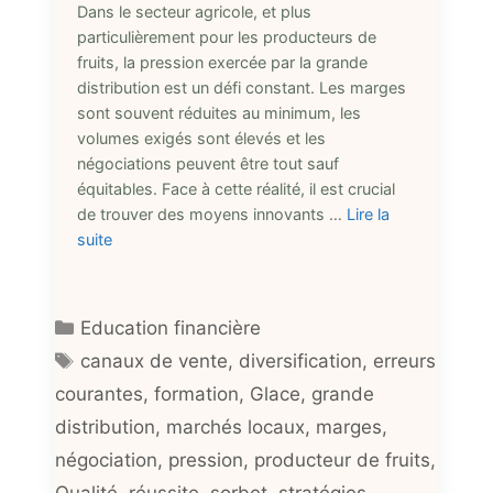
Dans le secteur agricole, et plus
particulièrement pour les producteurs de
fruits, la pression exercée par la grande
distribution est un défi constant. Les marges
sont souvent réduites au minimum, les
volumes exigés sont élevés et les
négociations peuvent être tout sauf
équitables. Face à cette réalité, il est crucial
de trouver des moyens innovants …
Lire la
suite
Catégories
Education financière
Étiquettes
canaux de vente
,
diversification
,
erreurs
courantes
,
formation
,
Glace
,
grande
distribution
,
marchés locaux
,
marges
,
négociation
,
pression
,
producteur de fruits
,
Qualité
,
réussite
,
sorbet
,
stratégies
,