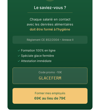
Le saviez-vous ?
Chaque salarié en contact
avec les denrées alimentaires
doit être formé à l'hygiène
Règlement CE 852/2004 – Annexe II
✓
Formation 100% en ligne
✓
Spéciale glace fermière
✓
Attestation immédiate
Code promo -10€
GLACEFERM
Former mes employés
69€ au lieu de 79€