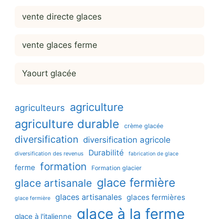
vente directe glaces
vente glaces ferme
Yaourt glacée
agriculture
agriculteurs
agriculture durable
crème glacée
diversification
diversification agricole
Durabilité
diversification des revenus
fabrication de glace
formation
ferme
Formation glacier
glace fermière
glace artisanale
glaces artisanales
glaces fermières
glace fermière
glace à la ferme
glace à l'italienne