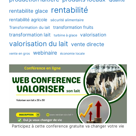
rentabilité
rentabilite glace
rentabilité agricole
sécurité alimentaire
transformation fruits
Transformation du lait
transformation lait
valorisation
turbine à glace
valorisation du lait
vente directe
webinaire
vente en gros
économie locale
Participez à cette conference gratuite va changer votre vie