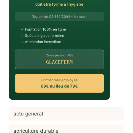
doit être formé à l'hygiène
Règlement CE 852/2004 – Annexe II
✓
Formation 100% en ligne
✓
Spéciale glace fermière
✓
Attestation immédiate
Code promo -10€
GLACEFERM
Former mes employés
69€ au lieu de 79€
actu general
agriculture durable