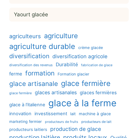
Yaourt glacée
agriculture
agriculteurs
agriculture durable
crème glacée
diversification
diversification agricole
Durabilité
diversification des revenus
fabrication de glace
formation
ferme
Formation glacier
glace fermière
glace artisanale
glaces artisanales
glaces fermières
glace fermière
glace à la ferme
glace à l'italienne
innovation
investissement
machine à glace
lait
marketing fermier
producteurs de lait
producteurs de fruits
production de glace
producteurs laitiers
production laitière
produits locaux
Qualité