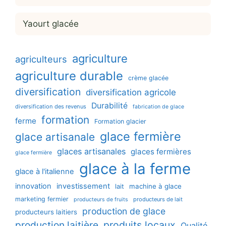
Yaourt glacée
agriculture
agriculteurs
agriculture durable
crème glacée
diversification
diversification agricole
Durabilité
diversification des revenus
fabrication de glace
formation
ferme
Formation glacier
glace fermière
glace artisanale
glaces artisanales
glaces fermières
glace fermière
glace à la ferme
glace à l'italienne
innovation
investissement
machine à glace
lait
marketing fermier
producteurs de lait
producteurs de fruits
production de glace
producteurs laitiers
production laitière
produits locaux
Qualité