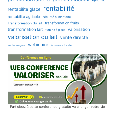
rentabilité
rentabilite glace
rentabilité agricole
sécurité alimentaire
transformation fruits
Transformation du lait
transformation lait
valorisation
turbine à glace
valorisation du lait
vente directe
webinaire
vente en gros
économie locale
Participez à cette conference gratuite va changer votre vie