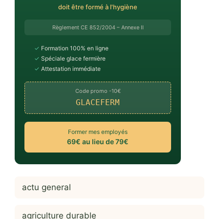
doit être formé à l'hygiène
Règlement CE 852/2004 – Annexe II
✓
Formation 100% en ligne
✓
Spéciale glace fermière
✓
Attestation immédiate
Code promo -10€
GLACEFERM
Former mes employés
69€ au lieu de 79€
actu general
agriculture durable