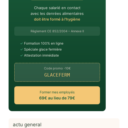
Chaque salarié en contact
avec les denrées alimentaires
doit être formé à l'hygiène
Règlement CE 852/2004 – Annexe II
✓
Formation 100% en ligne
✓
Spéciale glace fermière
✓
Attestation immédiate
Code promo -10€
GLACEFERM
Former mes employés
69€ au lieu de 79€
actu general