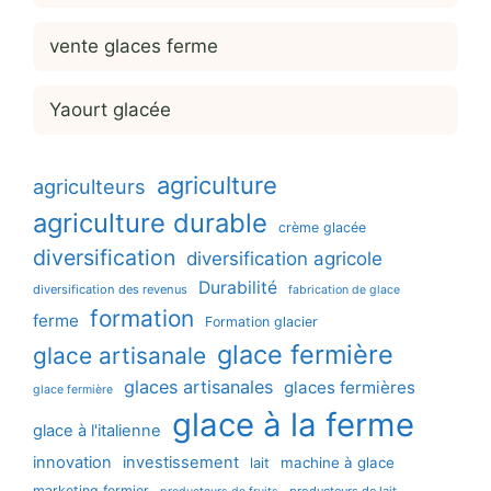
vente glaces ferme
Yaourt glacée
agriculture
agriculteurs
agriculture durable
crème glacée
diversification
diversification agricole
Durabilité
diversification des revenus
fabrication de glace
formation
ferme
Formation glacier
glace fermière
glace artisanale
glaces artisanales
glaces fermières
glace fermière
glace à la ferme
glace à l'italienne
innovation
investissement
machine à glace
lait
marketing fermier