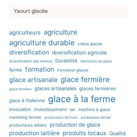
Yaourt glacée
agriculture
agriculteurs
agriculture durable
crème glacée
diversification
diversification agricole
Durabilité
diversification des revenus
fabrication de glace
formation
ferme
Formation glacier
glace fermière
glace artisanale
glaces artisanales
glaces fermières
glace fermière
glace à la ferme
glace à l'italienne
innovation
investissement
machine à glace
lait
marketing fermier
producteurs de lait
producteurs de fruits
production de glace
producteurs laitiers
production laitière
produits locaux
Qualité