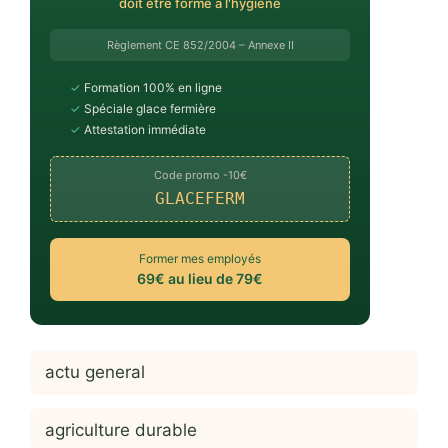
doit être formé à l'hygiène
Règlement CE 852/2004 – Annexe II
✓
Formation 100% en ligne
✓
Spéciale glace fermière
✓
Attestation immédiate
Code promo -10€
GLACEFERM
Former mes employés
69€ au lieu de 79€
actu general
agriculture durable